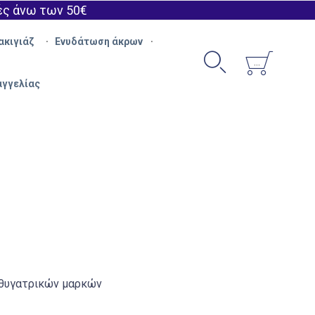
ές άνω των 50€
Skip
ακιγιάζ
Ενυδάτωση άκρων
to


content
...
αγγελίας
 θυγατρικών μαρκών