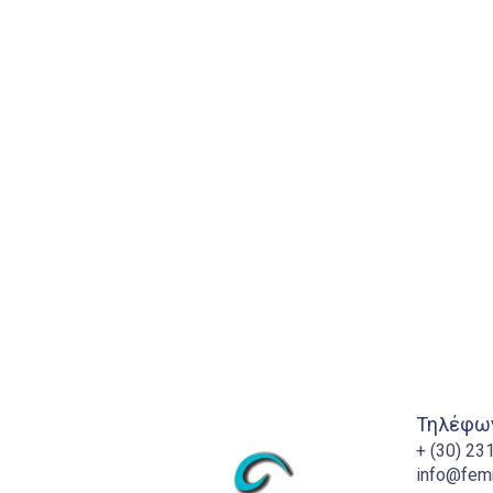
Τηλέφων
+ (30) 2
info@fem