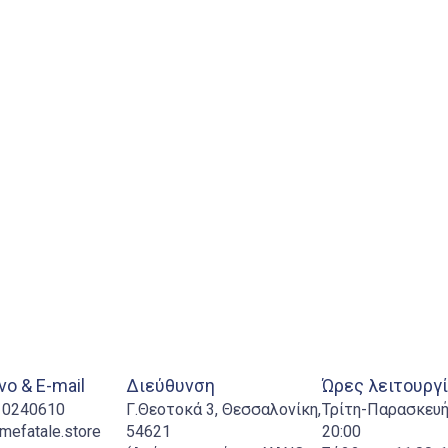
ο & E-mail
Διεύθυνση
Ώρες λειτουργ
310240610
Γ.Θεοτοκά 3, Θεσσαλονίκη,
Τρίτη-Παρασκευή:
mefatale.store
54621
20:00