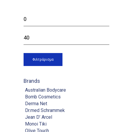
Ελάχιστη
τιμή
Μέγιστη
τιμή
Φιλτράρισμα
Brands
Australian Bodycare
Bomb Cosmetics
Derma Net
Dr.med Schrammek
Jean D’ Arcel
Monoi Tiki
Olive Touch