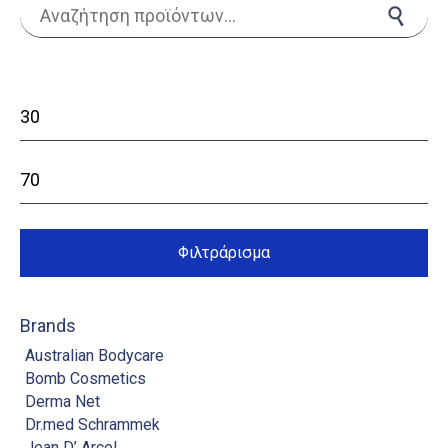
Αναζήτηση για:
Αναζήτηση
Ελάχιστη
τιμή
Μέγιστη
τιμή
Φιλτράρισμα
Brands
Australian Bodycare
Bomb Cosmetics
Derma Net
Dr.med Schrammek
Jean D’ Arcel