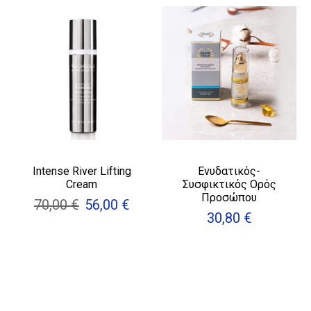
Intense River Lifting
Ενυδατικός-
Cream
Συσφικτικός Ορός
Προσώπου
70,00
€
56,00
€
Original
Η
30,80
€
price
τρέχουσα
was:
τιμή
70,00 €.
είναι:
56,00 €.