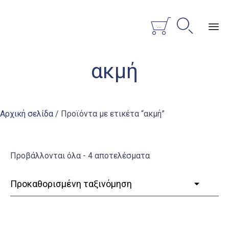


...
Sk
ακμή
to
co
Αρχική σελίδα
/ Προϊόντα με ετικέτα “ακμή”
Προβάλλονται όλα - 4 αποτελέσματα