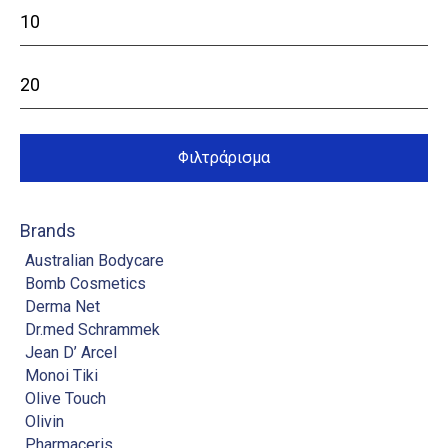
Ελάχιστη
τιμή
Μέγιστη
τιμή
Φιλτράρισμα
Brands
Australian Bodycare
Bomb Cosmetics
Derma Net
Dr.med Schrammek
Jean D’ Arcel
Monoi Tiki
Olive Touch
Olivin
Pharmaceris