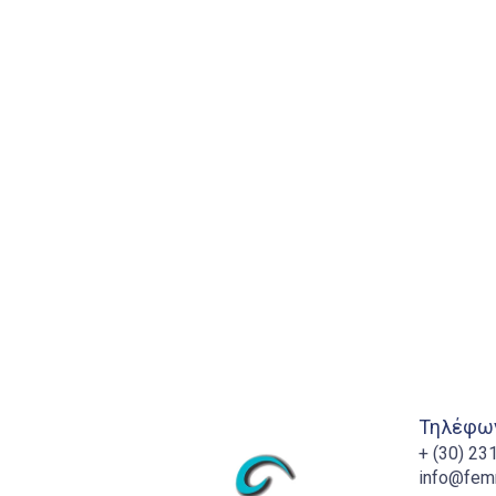
Τηλέφων
+ (30) 2
info@fem