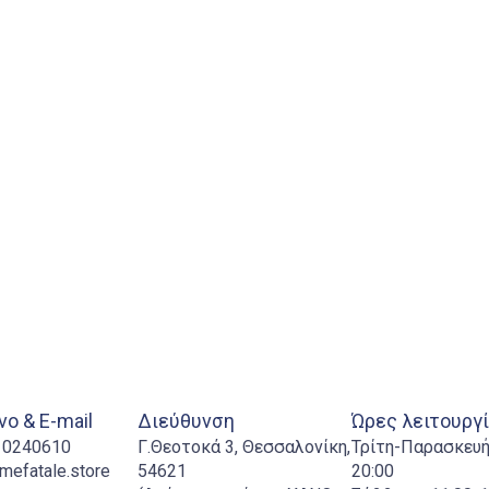
ο & E-mail
Διεύθυνση
Ώρες λειτουργ
310240610
Γ.Θεοτοκά 3, Θεσσαλονίκη,
Τρίτη-Παρασκευή:
mefatale.store
54621
20:00