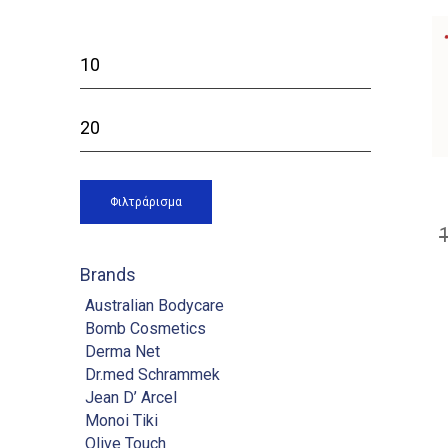
Ελάχιστη
τιμή
Μέγιστη
τιμή
Φιλτράρισμα
Brands
Australian Bodycare
Bomb Cosmetics
Derma Net
Dr.med Schrammek
Jean D’ Arcel
Monoi Tiki
Olive Touch