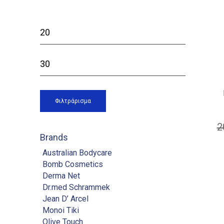
Ελάχιστη
τιμή
Μέγιστη
τιμή
Φιλτράρισμα
2
Brands
Australian Bodycare
Bomb Cosmetics
Derma Net
Dr.med Schrammek
Jean D’ Arcel
Monoi Tiki
Olive Touch