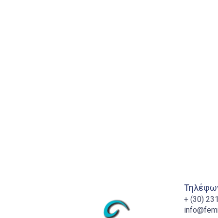
Τηλέφων
+ (30) 2
info@fem