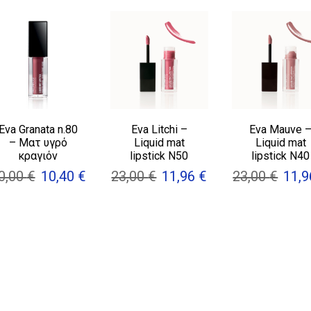
Eva Granata n.80
Eva Litchi –
Eva Mauve 
– Ματ υγρό
Liquid mat
Liquid mat
κραγιόν
lipstick N50
lipstick N40
0,00
€
10,40
€
23,00
€
11,96
€
23,00
€
11,
Original
Η
Original
Η
Orig
price
τρέχουσα
price
τρέχουσα
pric
was:
τιμή
was:
τιμή
was
20,00 €.
είναι:
23,00 €.
είναι:
23,0
10,40 €.
11,96 €.