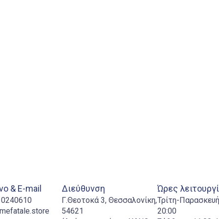
ο & E-mail
Διεύθυνση
Ώρες λειτουργ
310240610
Γ.Θεοτοκά 3, Θεσσαλονίκη,
Τρίτη-Παρασκευή:
mefatale.store
54621
20:00