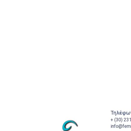
Τηλέφων
+ (30) 2
info@fem