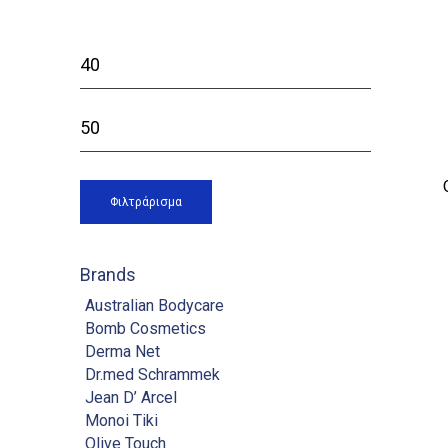
Ελάχιστη
τιμή
Μέγιστη
τιμή
Φιλτράρισμα
Brands
Australian Bodycare
Bomb Cosmetics
Derma Net
Dr.med Schrammek
Jean D’ Arcel
Monoi Tiki
Olive Touch