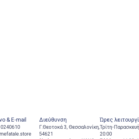
ο & E-mail
Διεύθυνση
Ώρες λειτουργ
310240610
Γ.Θεοτοκά 3, Θεσσαλονίκη,
Τρίτη-Παρασκευή:
mefatale.store
54621
20:00