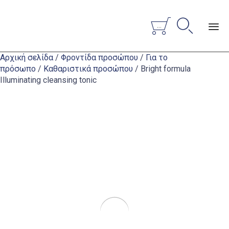


...
Sk
Αρχική σελίδα
/
Φροντίδα προσώπου
/
Για το
to
πρόσωπο
/
Καθαριστικά προσώπου
/ Bright formula
co
Illuminating cleansing tonic