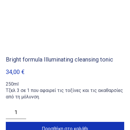
Bright formula Illuminating cleansing tonic
34,00
€
250ml
Τζελ 3 σε 1 που αφαιρεί τις τοξίνες και τις ακαθαρσίες
από τη μόλυνση.
Bright
formula
Illuminating
cleansing
tonic
Προσθήκη στο καλάθι