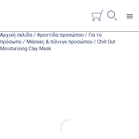


...
Sk
Αρχική σελίδα
/
Φροντίδα προσώπου
/
Για το
to
πρόσωπο
/
Μάσκες & πίλινγκ προσώπου
/ Chill Out
co
Moisturising Clay Mask