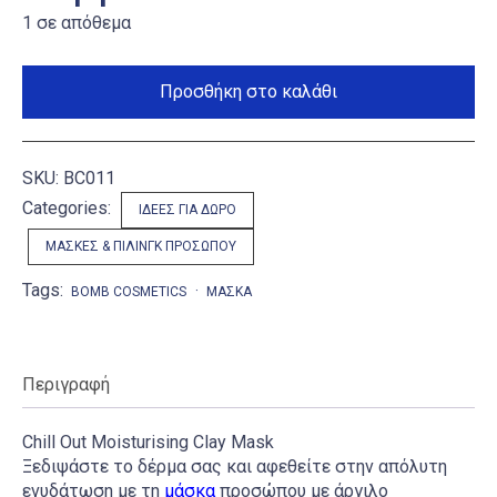
1 σε απόθεμα
Chill
Out
Προσθήκη στο καλάθι
Moisturising
Clay
Mask
ποσότητα
SKU:
BC011
Categories:
ΙΔΈΕΣ ΓΙΑ ΔΏΡΟ
ΜΆΣΚΕΣ & ΠΊΛΙΝΓΚ ΠΡΟΣΏΠΟΥ
Tags:
BOMB COSMETICS
ΜΆΣΚΑ
Περιγραφή
Chill Out Moisturising Clay Mask
Ξεδιψάστε το δέρμα σας και αφεθείτε στην απόλυτη
ενυδάτωση με τη
μάσκα
προσώπου με άργιλο