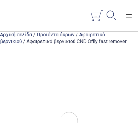


...
Sk
Αρχική σελίδα
/
Προϊόντα άκρων
/
Αφαιρετικό
to
βερνικιού
/ Αφαιρετικό βερνικιού CND Οffly fast remover
co