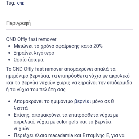
Tag:
CND
Περιγραφή
CND Οffly fast remover
Μειώνει το χρόνο αφαίρεσης κατά 20%
Ξηραίνει λιγότερο
Ωραίο άρωμα.
Το CND Οffly fast remover απομακρύνει απαλά τα
ημιμόνιμα βερνίκια, τα επιπρόσθετα νύχια με ακρυλικό
και το βερνίκι νυχιών χωρίς να ξηραίνει την επιδερμίδα
ή τα νύχια του πελάτη σας.
Απομακρύνει το ημιμόνιμο
βερνίκι
μόνο σε 8
λεπτά.
Επίσης, απομακρύνει τα επιπρόσθετα νύχια με
ακρυλικό, νύχια με color gels και το βερνίκι
νυχιών.
Περιέχει έλαια macadamia και Βιταμίνης Ε, για να