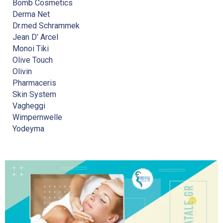
Bomb Cosmetics
Derma Net
Dr.med Schrammek
Jean D’ Arcel
Monoi Tiki
Olive Touch
Olivin
Pharmaceris
Skin System
Vagheggi
Wimpernwelle
Yodeyma