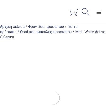


...
Sk
Αρχική σελίδα
/
Φροντίδα προσώπου
/
Για το
to
πρόσωπο
/
Οροί και αμπούλες προσώπου
/ Mela White Active
co
C Serum