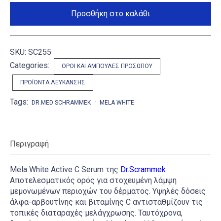
C
Serum
Προσθήκη στο καλάθι
ποσότητα
SKU:
SC255
Categories:
ΟΡΟΊ ΚΑΙ ΑΜΠΟΎΛΕΣ ΠΡΟΣΏΠΟΥ
ΠΡΟΪΌΝΤΑ ΛΕΎΚΑΝΣΗΣ
Tags:
DR.MED SCHRAMMEK
MELA WHITE
Περιγραφή
Mela White Active C Serum της
Dr.Scrammek
Αποτελεσματικός ορός για στοχευμένη λάμψη
μεμονωμένων περιοχών του δέρματος. Υψηλές δόσεις
άλφα-αρβουτίνης και βιταμίνης C αντισταθμίζουν τις
τοπικές διαταραχές μελάγχρωσης. Ταυτόχρονα,