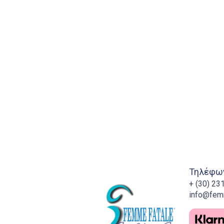
Τηλέφων
+ (30) 2
info@fem