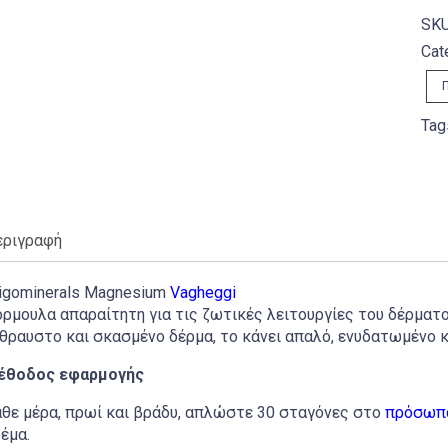
SK
Cat
Tag
εριγραφή
igominerals Magnesium
Vagheggi
ρμουλα απαραίτητη για τις ζωτικές λειτουργίες του δέρματος
θραυστο και σκασμένο δέρμα, το κάνει απαλό, ενυδατωμένο κ
έθοδος εφαρμογής
θε μέρα, πρωί και βράδυ, απλώστε 30 σταγόνες στο
πρόσωπ
έμα.