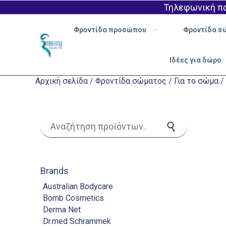
Τηλεφωνική πα
Φροντίδα προσώπου
Φροντίδα σ
Ιδέες για δώρο
Αρχική σελίδα
/
Φροντίδα σώματος
/
Για το σώμα
/
Αναζήτηση για:
Αναζήτηση
Brands
Australian Bodycare
Bomb Cosmetics
Derma Net
Dr.med Schrammek