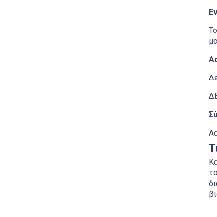
Ε
Το
μα
Α
Δε
ΔΕ
Σ
Aq
Τ
Κα
το
δι
βι