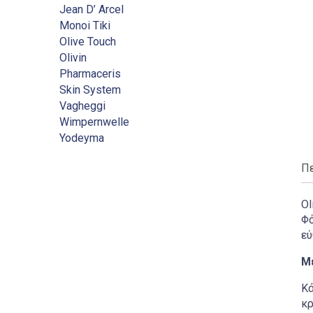
Jean D’ Arcel
Monoi Tiki
Olive Touch
Olivin
Pharmaceris
Skin System
Vagheggi
Wimpernwelle
Yodeyma
Π
Ol
Φό
εύ
Μ
Κά
κρ