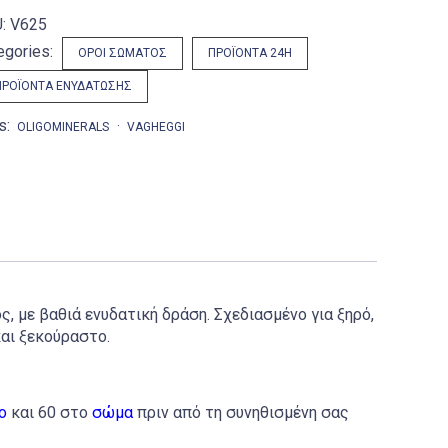
U:
V625
egories:
ΟΡΟΊ ΣΏΜΑΤΟΣ
ΠΡΟΪΌΝΤΑ 24H
ΠΡΟΪΌΝΤΑ ΕΝΥΔΆΤΩΣΗΣ
s:
OLIGOMINERALS
VAGHEGGI
, με βαθιά ενυδατική δράση. Σχεδιασμένο για ξηρό,
αι ξεκούραστο.
ο
και 60 στο
σώμα
πριν από τη συνηθισμένη σας