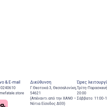
ο & E-mail
Διεύθυνση
Ώρες λειτουργ
310240610
Γ.Θεοτοκά 3, Θεσσαλονίκη,
Τρίτη-Παρασκευή:
mefatale.store
54621
20:00
(Απέναντι από την ΧΑΝΘ –
Σάββατο: 11:00-1
Νότια Είσοδος ΔΕΘ)