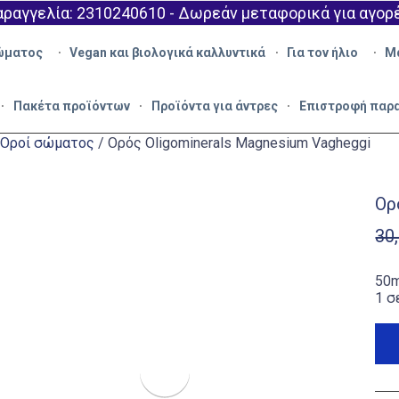
ραγγελία: 2310240610 - Δωρεάν μεταφορικά για αγορ
ώματος
Vegan και βιολογικά καλλυντικά
Για τον ήλιο
Μ
Πακέτα προϊόντων
Προϊόντα για άντρες
Επιστροφή παρ
Οροί σώματος
/ Ορός Oligominerals Magnesium Vagheggi
Ορ
30
50m
1 σ
Ορό
Olig
Mag
Vagh
ποσ