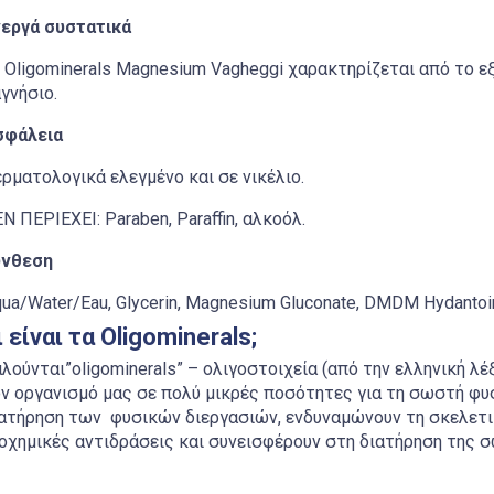
νεργά συστατικά
 Oligominerals Magnesium Vagheggi χαρακτηρίζεται από το ε
γνήσιο.
σφάλεια
ρματολογικά ελεγμένο και σε νικέλιο.
Ν ΠΕΡΙΕΧΕΙ: Paraben, Paraffin, αλκοόλ.
ύνθεση
ua/Water/Eau, Glycerin, Magnesium Gluconate, DMDM Hydantoin
ι είναι τα Oligominerals;
λούνται”oligominerals” – ολιγοστοιχεία (από την ελληνική λέξ
ν οργανισμό μας σε πολύ μικρές ποσότητες για τη σωστή φυσ
ατήρηση των φυσικών διεργασιών, ενδυναμώνουν τη σκελετι
οχημικές αντιδράσεις και συνεισφέρουν στη διατήρηση της 