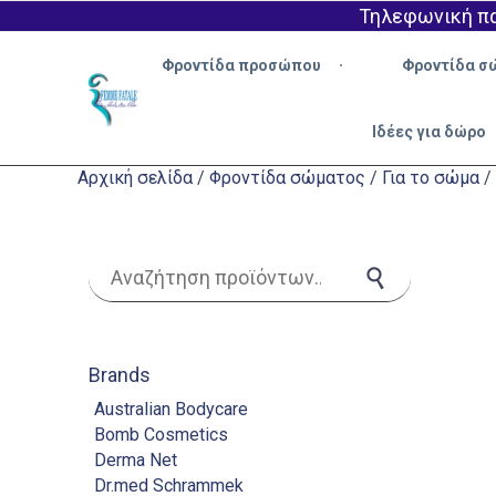
Τηλεφωνική πα
Φροντίδα προσώπου
Φροντίδα σ
Ιδέες για δώρο
Αρχική σελίδα
/
Φροντίδα σώματος
/
Για το σώμα
/
Αναζήτηση για:
Αναζήτηση
Brands
Australian Bodycare
Bomb Cosmetics
Derma Net
Dr.med Schrammek