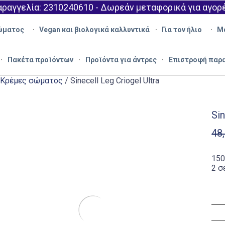
ραγγελία: 2310240610 - Δωρεάν μεταφορικά για αγορ
ώματος
Vegan και βιολογικά καλλυντικά
Για τον ήλιο
Μ
Πακέτα προϊόντων
Προϊόντα για άντρες
Επιστροφή παρ
Κρέμες σώματος
/ Sinecell Leg Criogel Ultra
Sin
48
150
2 σ
Sinec
Leg
Crio
Ultra
ποσ