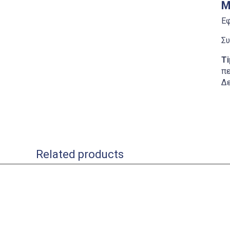
Μ
Εφ
Συ
Ti
πε
Δε
Related products