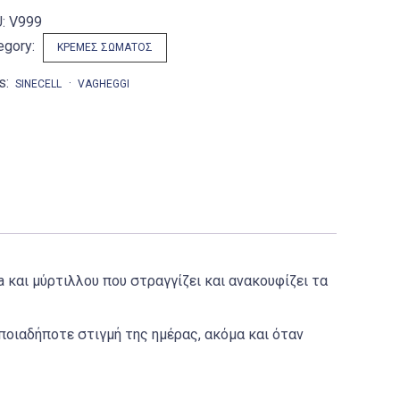
U:
V999
egory:
ΚΡΈΜΕΣ ΣΏΜΑΤΟΣ
s:
SINECELL
VAGHEGGI
 και μύρτιλλου που στραγγίζει και ανακουφίζει τα
ποιαδήποτε στιγμή της ημέρας, ακόμα και όταν