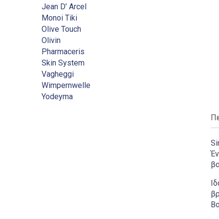
Jean D’ Arcel
Monoi Tiki
Olive Touch
Olivin
Pharmaceris
Skin System
Vagheggi
Wimpernwelle
Yodeyma
Π
Si
Έν
βα
Ιδ
βρ
Βο