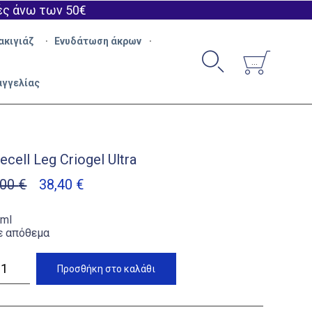
ές άνω των 50€
Skip
ακιγιάζ
Ενυδάτωση άκρων
to


content
...
αγγελίας
ecell Leg Criogel Ultra
Original
Η
,00
€
38,40
€
price
τρέχουσα
was:
τιμή
ml
ε απόθεμα
48,00 €.
είναι:
38,40 €.
ell
Προσθήκη στο καλάθι
gel
ότητα