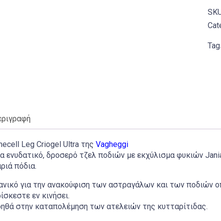
SK
Cat
Tag
εριγραφή
necell Leg Criogel Ultra της
Vagheggi
α ενυδατικό, δροσερό τζελ ποδιών με εκχύλισμα φυκιών Jania
ριά πόδια.
ανικό για την ανακούφιση των αστραγάλων και των ποδιών ο
ίσκεστε εν κινήσει.
ηθά στην καταπολέμηση των ατελειών της κυτταρίτιδας.