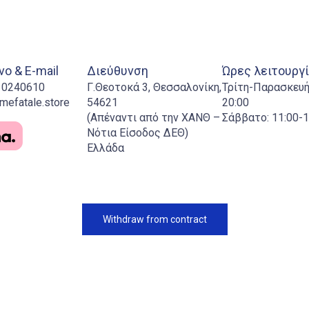
ο & E-mail
Διεύθυνση
Ώρες λειτουργ
310240610
Γ.Θεοτοκά 3, Θεσσαλονίκη,
Τρίτη-Παρασκευή:
mefatale.store
54621
20:00
(Απέναντι από την ΧΑΝΘ –
Σάββατο: 11:00-1
Νότια Είσοδος ΔΕΘ)
Ελλάδα
Withdraw from contract