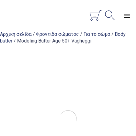


...
Sk
Αρχική σελίδα
/
Φροντίδα σώματος
/
Για το σώμα
/
Body
to
butter
/ Modeling Butter Age 50+ Vagheggi
co