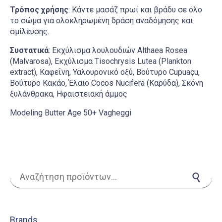
Τρόπος χρήσης
: Κάντε μασάζ πρωί και βράδυ σε όλο
το σώμα για ολοκληρωμένη δράση αναδόμησης και
σμίλευσης.
Συστατικά
: Εκχύλισμα λουλουδιών Althaea Rosea
(Malvarosa), Εκχύλισμα Tisochrysis Lutea (Plankton
extract), Καφεΐνη, Υαλουρονικό οξύ, Βούτυρο Cupuaçu,
Βούτυρο Κακάο, Έλαιο Cocos Nucifera (Καρύδα), Σκόνη
ξυλάνθρακα, Ηφαιστειακή άμμος
Modeling Butter Age 50+ Vagheggi
Αναζήτηση για:
Αναζήτηση
Brands