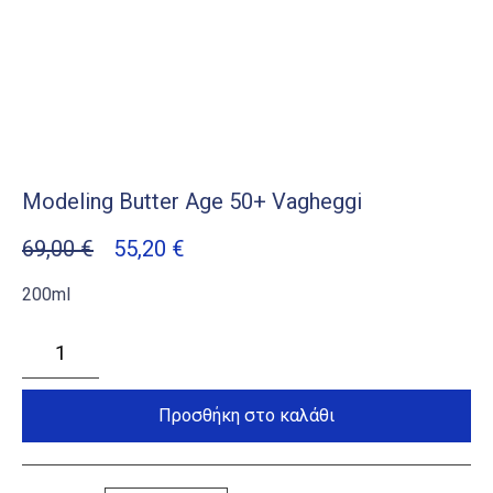
Modeling Butter Age 50+ Vagheggi
Original
Η
69,00
€
55,20
€
price
τρέχουσα
200ml
was:
τιμή
69,00 €.
είναι:
Modeling
Butter
55,20 €.
Age
50+
Vagheggi
Προσθήκη στο καλάθι
ποσότητα