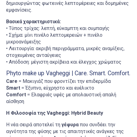
δημιουργώντας φωτεινές λεπτομέρειες και δομημένες
εμφανίσεις.
Βασικά χαρακτηριστικά:
• Τύπος τρίχας: λεπτή, εύκαμπτη και συμπαγής
• Σχήμα: μίνι πινέλο λεπτομερειών + πινέλο
μικροανάμειξης
• Λειτουργία: ακριβή περιγράμματα, μικρές αναμίξεις,
στοχευμένες ανταύγειες
• Απόδοση: μέγιστη ακρίβεια και έλεγχος χρώματος
Phyto make up Vagheggi | Care. Smart. Comfort.
Care
= Μακιγιάζ που φροντίζει την επιδερμίδα
Smart
= Έξυπνο, εύχρηστο και ευέλικτο
Comfort
= Ελαφριές υφές με απολαυστική απαλή
αίσθηση
Η Φιλοσοφία της Vagheggi: Hybrid Beauty
H νέα σειρά αποτελεί τη
γέφυρα
που συνδέει την
αγνότητα της φύσης με τις απαιτητικές ανάγκες της