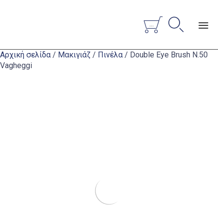


...
Sk
Αρχική σελίδα
/
Μακιγιάζ
/
Πινέλα
/ Double Eye Brush N.50
to
Vagheggi
co