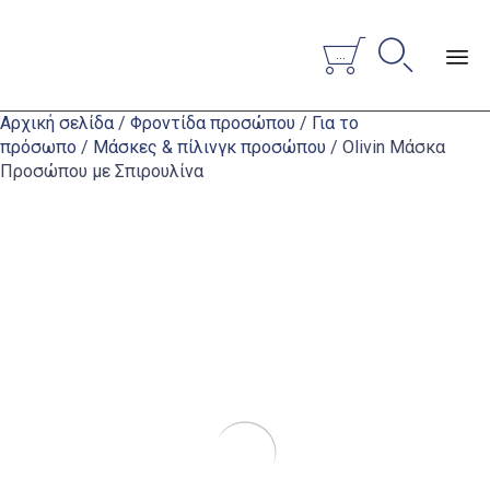


...
Sk
Αρχική σελίδα
/
Φροντίδα προσώπου
/
Για το
to
πρόσωπο
/
Μάσκες & πίλινγκ προσώπου
/ Olivin Μάσκα
co
Προσώπου με Σπιρουλίνα