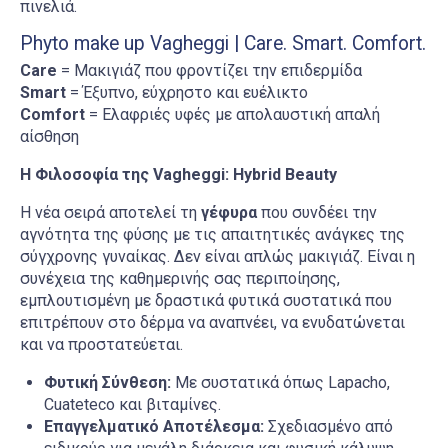
πινελιά.
Phyto make up Vagheggi | Care. Smart. Comfort.
Care
= Μακιγιάζ που φροντίζει την επιδερμίδα
Smart
= Έξυπνο, εύχρηστο και ευέλικτο
Comfort
= Ελαφριές υφές με απολαυστική απαλή
αίσθηση
Η Φιλοσοφία της Vagheggi: Hybrid Beauty
H νέα σειρά αποτελεί τη
γέφυρα
που συνδέει την
αγνότητα της φύσης με τις απαιτητικές ανάγκες της
σύγχρονης γυναίκας. Δεν είναι απλώς μακιγιάζ. Είναι η
συνέχεια της καθημερινής σας περιποίησης,
εμπλουτισμένη με δραστικά φυτικά συστατικά που
επιτρέπουν στο δέρμα να αναπνέει, να ενυδατώνεται
και να προστατεύεται.
Φυτική Σύνθεση:
Με συστατικά όπως Lapacho,
Cuateteco και βιταμίνες.
Επαγγελματικό Αποτέλεσμα:
Σχεδιασμένο από