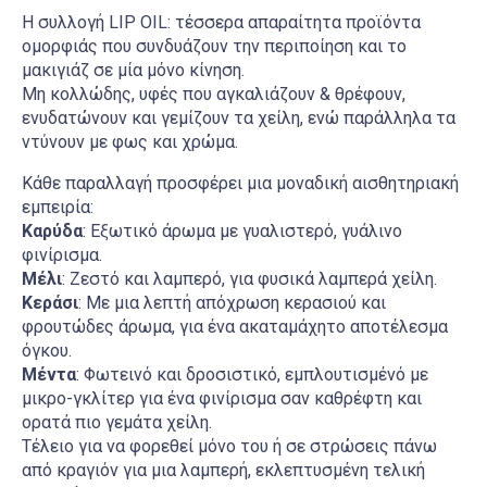
Η συλλογή LIP OIL: τέσσερα απαραίτητα προϊόντα
ομορφιάς που συνδυάζουν την περιποίηση και το
μακιγιάζ σε μία μόνο κίνηση.
Μη κολλώδης, υφές που αγκαλιάζουν & θρέφουν,
ενυδατώνουν και γεμίζουν τα χείλη, ενώ παράλληλα τα
ντύνουν με φως και χρώμα.
Κάθε παραλλαγή προσφέρει μια μοναδική αισθητηριακή
εμπειρία:
Καρύδα
: Εξωτικό άρωμα με γυαλιστερό, γυάλινο
φινίρισμα.
Μέλι
: Ζεστό και λαμπερό, για φυσικά λαμπερά χείλη.
Κεράσι
: Με μια λεπτή απόχρωση κερασιού και
φρουτώδες άρωμα, για ένα ακαταμάχητο αποτέλεσμα
όγκου.
Μέντα
: Φωτεινό και δροσιστικό, εμπλουτισμένό με
μικρο-γκλίτερ για ένα φινίρισμα σαν καθρέφτη και
ορατά πιο γεμάτα χείλη.
Τέλειο για να φορεθεί μόνο του ή σε στρώσεις πάνω
από κραγιόν για μια λαμπερή, εκλεπτυσμένη τελική