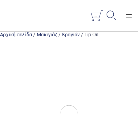


...
Sk
Αρχική σελίδα
/
Μακιγιάζ
/
Κραγιόν
/ Lip Oil
to
co