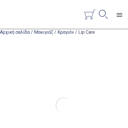


...
Sk
Αρχική σελίδα
/
Μακιγιάζ
/
Κραγιόν
/ Lip Care
to
co