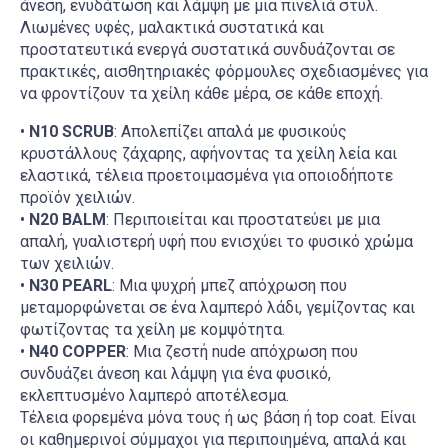
άνεση, ενυδάτωση και λάμψη με μια πινελιά στυλ.
Λιωμένες υφές, μαλακτικά συστατικά και
προστατευτικά ενεργά συστατικά συνδυάζονται σε
πρακτικές, αισθητηριακές φόρμουλες σχεδιασμένες για
να φροντίζουν τα χείλη κάθε μέρα, σε κάθε εποχή.
•
N10 SCRUB
: Απολεπίζει απαλά με φυσικούς
κρυστάλλους ζάχαρης, αφήνοντας τα χείλη λεία και
ελαστικά, τέλεια προετοιμασμένα για οποιοδήποτε
προϊόν χειλιών.
•
N20 BALM
: Περιποιείται και προστατεύει με μια
απαλή, γυαλιστερή υφή που ενισχύει το φυσικό χρώμα
των χειλιών.
•
N30 PEARL
: Μια ψυχρή μπεζ απόχρωση που
μεταμορφώνεται σε ένα λαμπερό λάδι, γεμίζοντας και
φωτίζοντας τα χείλη με κομψότητα.
•
N40 COPPER
: Μια ζεστή nude απόχρωση που
συνδυάζει άνεση και λάμψη για ένα φυσικό,
εκλεπτυσμένο λαμπερό αποτέλεσμα.
Τέλεια φορεμένα μόνα τους ή ως βάση ή top coat. Είναι
οι καθημερινοί σύμμαχοι για περιποιημένα, απαλά και