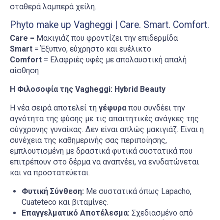
σταθερά λαμπερά χείλη.
Phyto make up Vagheggi | Care. Smart. Comfort.
Care
= Μακιγιάζ που φροντίζει την επιδερμίδα
Smart
= Έξυπνο, εύχρηστο και ευέλικτο
Comfort
= Ελαφριές υφές με απολαυστική απαλή
αίσθηση
Η Φιλοσοφία της Vagheggi: Hybrid Beauty
H νέα σειρά αποτελεί τη
γέφυρα
που συνδέει την
αγνότητα της φύσης με τις απαιτητικές ανάγκες της
σύγχρονης γυναίκας. Δεν είναι απλώς μακιγιάζ. Είναι η
συνέχεια της καθημερινής σας περιποίησης,
εμπλουτισμένη με δραστικά φυτικά συστατικά που
επιτρέπουν στο δέρμα να αναπνέει, να ενυδατώνεται
και να προστατεύεται.
Φυτική Σύνθεση:
Με συστατικά όπως Lapacho,
Cuateteco και βιταμίνες.
Επαγγελματικό Αποτέλεσμα:
Σχεδιασμένο από