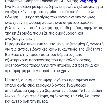
Protective Compact Foundation SPF50 της
Vagheggi
Ένα Foundation με κρεμώδη, άνετη υφή, σχεδιασμένη για
να εξομαλύνει την επιδερμίδα με μέτρια έως υψηλή
κάλυψη. Οι μικροσφαίρες που αντανακλούν το φως
ενισχύουν τη φυσική λάμψη, ενώ οι φυτοστερόλες
βελτιώνουν ορατά την υφή της επιδερμίδας, αφήνοντας
την επιδερμίδα πιο λεία, πιο ομοιόμορφη και
αναζωογονημένη.
Η φόρμουλα είναι εμπλουτισμένη με βιταμίνη C, γνωστή
για τις αντιοξειδωτικές και λευκαντικές της ιδιότητες.
Βοηθάει στην προστασία του δέρματος από
εξωτερικούς παράγοντες που προκαλούν στρες,
διατηρώντας παράλληλα την επιδερμίδα φρέσκια και
ομοιόμορφη με την πάροδο του χρόνου.
Η απαλή, ομοιόμορφη εφαρμογή του προσφέρει ένα
απαλό φινίρισμα, εξασφαλίζοντας ένα φυσικό
αποτέλεσμα χωρίς να βαραίνει το δέρμα. Το foundation
λιώνει άψογα στο δέρμα, αφήνοντάς το λείο, λαμπερό
και άνετο όλη την ημέρα.