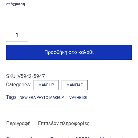
απόχρωση
Protective
Compact
Foundation
SPF50
ποσότητα
Προσθήκη στο καλάθι
SKU:
V5942-5947
Categories:
MAKE UP
ΜΑΚΙΓΙΆΖ
Tags:
NEW ERA PHYTO MAKEUP
VAGHEGGI
Περιγραφή
Επιπλέον πληροφορίες