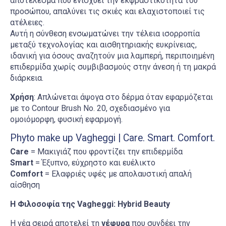
αποτέλεσμα που ενισχύει την εκφραστικότητα του
προσώπου, απαλύνει τις σκιές και ελαχιστοποιεί τις
ατέλειες.
Αυτή η σύνθεση ενσωματώνει την τέλεια ισορροπία
μεταξύ τεχνολογίας και αισθητηριακής ευκρίνειας,
ιδανική για όσους αναζητούν μια λαμπερή, περιποιημένη
επιδερμίδα χωρίς συμβιβασμούς στην άνεση ή τη μακρά
διάρκεια.
Χρήση
: Απλώνεται άψογα στο δέρμα όταν εφαρμόζεται
με το Contour Brush No. 20, σχεδιασμένο για
ομοιόμορφη, φυσική εφαρμογή.
Phyto make up Vagheggi | Care. Smart. Comfort.
Care
= Μακιγιάζ που φροντίζει την επιδερμίδα
Smart
= Έξυπνο, εύχρηστο και ευέλικτο
Comfort
= Ελαφριές υφές με απολαυστική απαλή
αίσθηση
Η Φιλοσοφία της Vagheggi: Hybrid Beauty
H νέα σειρά αποτελεί τη
γέφυρα
που συνδέει την