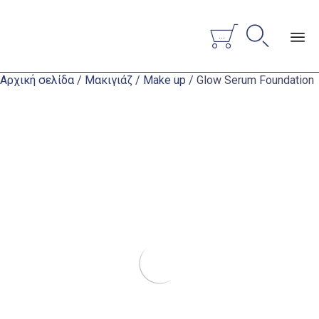


...
Sk
Αρχική σελίδα
/
Μακιγιάζ
/
Make up
/ Glow Serum Foundation
to
co